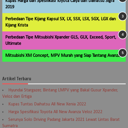
Kupas Harga dan Spesifikasi Toyota Calya dan Daihatsu Sigra
2019
Perbedaan Tipe Kijang Kapsul SX, LX, SSX, LSX, SGX, LGX dan
Kijang Krista
Perbedaan Tipe Mitsubishi Xpander GLS, GLX, Exceed, Sport,
Ultimate
Mitsubishi XM Concept, MPV Murah yang Siap Tantang Avanza
Artikel Terbaru
Hyundai Stargazer, Bintang LMPV yang Bakal Gusur Xpander,
Veloz dan Ertiga
Kupas Tuntas Daihatsu All New Xenia 2022
Harga Spesifikasi Toyota All New Avanza Veloz 2022
Serunya Solo Driving Padang Jakarta 2021 Lewat Lintas Barat
Sumatra