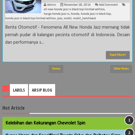
Admin
November 18, 2014
Add Comment
all new honda jazz rs black top limited edition
,
harga honda jazz rs
,
honda
,
honda jazz rs black top
,
honda jazz rs black top limited edition
,
jazz
,
mobil
,
mobil_hatchback
Berita Otomotif - Fenomena All New Honda Jazz memang tidak
pernah pudar di kalangan pecinta otomotif di Indonesia. Desain
dan performanya s...
Read More
Home
Older Posts
LABELS
ARSIP BLOG
Hot Article
Kelebihan dan Kekurangan Chevrolet Spin