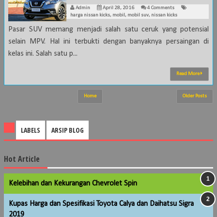
Admin
April 28, 2016
4 Comments
harga nissan kicks
,
mobil
,
mobil suv
,
nissan kicks
Pasar SUV memang menjadi salah satu ceruk yang potensial
selain MPV. Hal ini terbukti dengan banyaknya persaingan di
kelas ini. Salah satu p...
Read More
Home
Older Posts
LABELS
ARSIP BLOG
Hot Article
Kelebihan dan Kekurangan Chevrolet Spin
Kupas Harga dan Spesifikasi Toyota Calya dan Daihatsu Sigra
2019