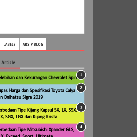
LABELS
ARSIP BLOG
 Article
lebihan dan Kekurangan Chevrolet Spin
pas Harga dan Spesifikasi Toyota Calya
n Daihatsu Sigra 2019
rbedaan Tipe Kijang Kapsul SX, LX, SSX,
X, SGX, LGX dan Kijang Krista
rbedaan Tipe Mitsubishi Xpander GLS,
X, Exceed, Sport, Ultimate