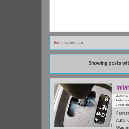
Home
»
wagon r ags
Showing posts wit
Inila
Admin
karimun w
,
transmis
Penasa
Auto G
Wagon 