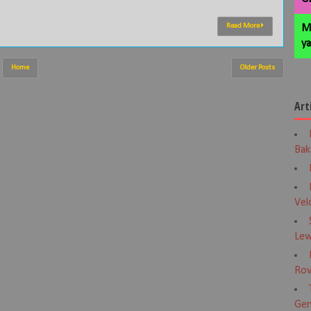
Read More
M
ya
Home
Older Posts
Art
Bak
Vel
Lew
Rov
Gen