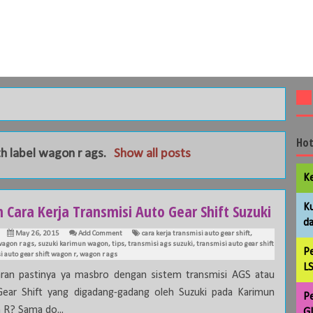
Hot
h label
wagon r ags
.
Show all posts
Ke
h Cara Kerja Transmisi Auto Gear Shift Suzuki
Ku
da
May 26, 2015
Add Comment
cara kerja transmisi auto gear shift
,
agon r ags
,
suzuki karimun wagon
,
tips
,
transmisi ags suzuki
,
transmisi auto gear shift
Pe
i auto gear shift wagon r
,
wagon r ags
LS
ran pastinya ya masbro dengan sistem transmisi AGS atau
ear Shift yang digadang-gadang oleh Suzuki pada Karimun
Pe
R? Sama do...
GL