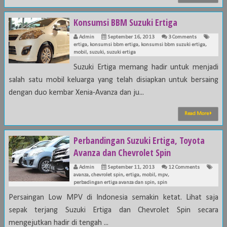
Konsumsi BBM Suzuki Ertiga
Admin
September 16, 2013
3 Comments
ertiga
,
konsumsi bbm ertiga
,
konsumsi bbm suzuki ertiga
,
mobil
,
suzuki
,
suzuki ertiga
Suzuki Ertiga memang hadir untuk menjadi
salah satu mobil keluarga yang telah disiapkan untuk bersaing
dengan duo kembar Xenia-Avanza dan ju...
Read More
Perbandingan Suzuki Ertiga, Toyota
Avanza dan Chevrolet Spin
Admin
September 11, 2013
12 Comments
avanza
,
chevrolet spin
,
ertiga
,
mobil
,
mpv
,
perbadingan ertiga avanza dan spin
,
spin
Persaingan Low MPV di Indonesia semakin ketat. Lihat saja
sepak terjang Suzuki Ertiga dan Chevrolet Spin secara
mengejutkan hadir di tengah ...