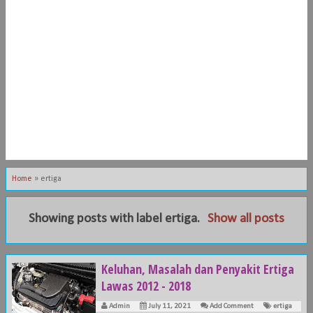
Home
»
ertiga
Showing posts with label
ertiga
.
Show all posts
Keluhan, Masalah dan Penyakit Ertiga
Lawas 2012 - 2018
Admin
July 11, 2021
Add Comment
ertiga