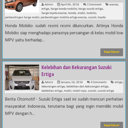
Admin
April 04, 2014
1 Comment
avanza
,
ertiga
,
harga honda mobilio
,
harga suzuki ertiga
,
harga toyota avanza
,
honda
,
mobil
,
mobilio
,
perbandingan harga mobil
,
perbandingan mobilio ertiga avanza
,
suzuki
,
toyota
Honda Mobilio sudah resmi resmi diluncurkan. Artinya Honda
Mobilio siap menghadapi panasnya persaingan di kelas mobil low
MPV yaitu berhadap...
Read More
Kelebihan dan Kekurangan Suzuki
Ertiga
Admin
January 16, 2014
3 Comments
ertiga
,
kekurangan ertiga
,
kelebihan dan kekurangan ertiga
,
kelebihan ertiga
,
mobil
,
mobil mpv
,
suzuki
,
suzuki ertiga
Berita Otomotif - Suzuki Ertiga saat ini sudah mencuri perhatian
masyarakat Indonesia, terutama bagi yang ingin memiliki mobil
MPV dengan h...
Read More