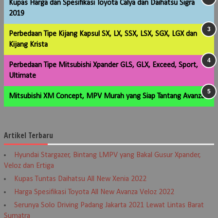
Kupas Harga dan Spesifikasi Toyota Calya dan Daihatsu Sigra
2019
Perbedaan Tipe Kijang Kapsul SX, LX, SSX, LSX, SGX, LGX dan
Kijang Krista
Perbedaan Tipe Mitsubishi Xpander GLS, GLX, Exceed, Sport,
Ultimate
Mitsubishi XM Concept, MPV Murah yang Siap Tantang Avanza
Artikel Terbaru
Hyundai Stargazer, Bintang LMPV yang Bakal Gusur Xpander,
Veloz dan Ertiga
Kupas Tuntas Daihatsu All New Xenia 2022
Harga Spesifikasi Toyota All New Avanza Veloz 2022
Serunya Solo Driving Padang Jakarta 2021 Lewat Lintas Barat
Sumatra