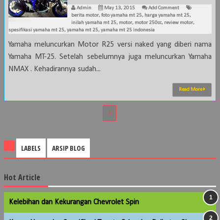
Admin
May 13, 2015
Add Comment
berita motor
,
foto yamaha mt 25
,
harga yamaha mt 25
,
inilah yamaha mt 25
,
motor
,
motor 250cc
,
review motor
,
spesifikasi yamaha mt 25
,
yamaha mt 25
,
yamaha mt 25 indonesia
Yamaha meluncurkan Motor R25 versi naked yang diberi nama
Yamaha MT-25. Setelah sebelumnya juga meluncurkan Yamaha
NMAX . Kehadirannya sudah...
Read More
1
LABELS
ARSIP BLOG
Hot Article
Kelebihan dan Kekurangan Chevrolet Spin