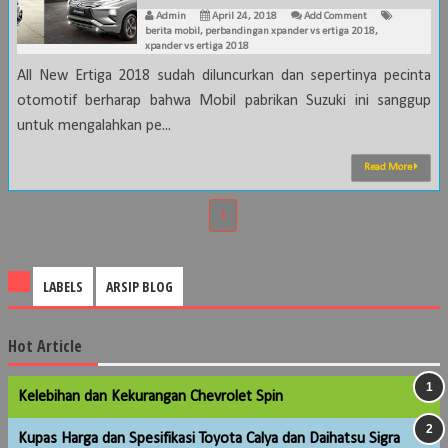
Admin
April 24, 2018
Add Comment
berita mobil
,
perbandingan xpander vs ertiga 2018
,
xpander vs ertiga 2018
All New Ertiga 2018 sudah diluncurkan dan sepertinya pecinta
otomotif berharap bahwa Mobil pabrikan Suzuki ini sanggup
untuk mengalahkan pe...
Read More
1
LABELS
ARSIP BLOG
Hot Article
Kelebihan dan Kekurangan Chevrolet Spin
Kupas Harga dan Spesifikasi Toyota Calya dan Daihatsu Sigra