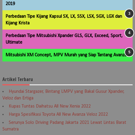
2019
Perbedaan Tipe Kijang Kapsul SX, LX, SSX, LSX, SGX, LGX dan
Kijang Krista
Perbedaan Tipe Mitsubishi Xpander GLS, GLX, Exceed, Sport,
Ultimate
Mitsubishi XM Concept, MPV Murah yang Siap Tantang Avanza
Artikel Terbaru
Hyundai Stargazer, Bintang LMPV yang Bakal Gusur Xpander,
Veloz dan Ertiga
Kupas Tuntas Daihatsu All New Xenia 2022
Harga Spesifikasi Toyota All New Avanza Veloz 2022
Serunya Solo Driving Padang Jakarta 2021 Lewat Lintas Barat
Sumatra