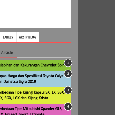
LABELS
ARSIP BLOG
 Article
lebihan dan Kekurangan Chevrolet Spin
pas Harga dan Spesifikasi Toyota Calya
n Daihatsu Sigra 2019
rbedaan Tipe Kijang Kapsul SX, LX, SSX,
X, SGX, LGX dan Kijang Krista
rbedaan Tipe Mitsubishi Xpander GLS,
X, Exceed, Sport, Ultimate