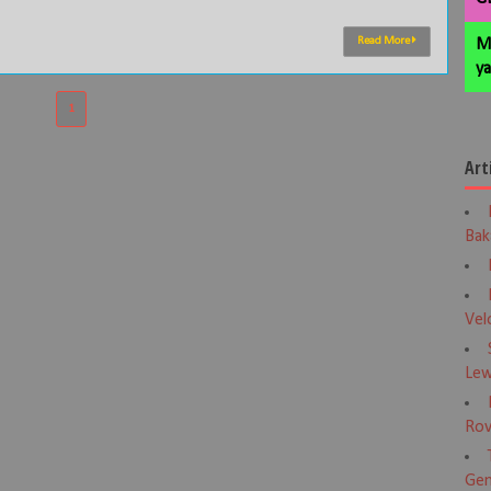
Read More
M
ya
1
Art
Bak
Vel
Lew
Rov
Gen