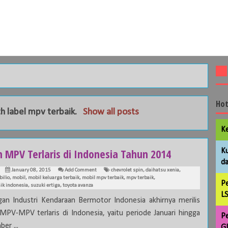
Hot
h label
mpv terbaik
.
Show all posts
Ke
h MPV Terlaris di Indonesia Tahun 2014
Ku
da
January 08, 2015
Add Comment
chevrolet spin
,
daihatsu xenia
,
ilio
,
mobil
,
mobil keluarga terbaik
,
mobil mpv terbaik
,
mpv terbaik
,
Pe
ik indonesia
,
suzuki ertiga
,
toyota avanza
LS
an Industri Kendaraan Bermotor Indonesia akhirnya merilis
 MPV-MPV terlaris di Indonesia, yaitu periode Januari hingga
Pe
er ...
GL