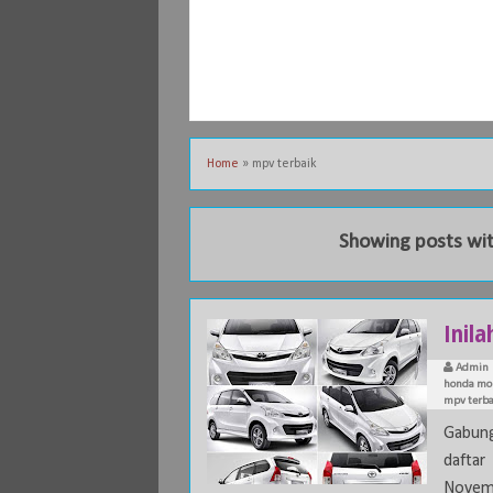
Home
»
mpv terbaik
Showing posts wit
Inila
Admin
honda mob
mpv terba
Gabung
daftar
Novemb