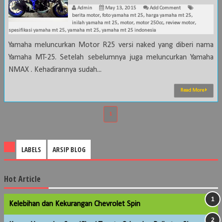
Admin
May 13, 2015
Add Comment
berita motor
,
foto yamaha mt 25
,
harga yamaha mt 25
,
inilah yamaha mt 25
,
motor
,
motor 250cc
,
review motor
,
spesifikasi yamaha mt 25
,
yamaha mt 25
,
yamaha mt 25 indonesia
Yamaha meluncurkan Motor R25 versi naked yang diberi nama
Yamaha MT-25. Setelah sebelumnya juga meluncurkan Yamaha
NMAX . Kehadirannya sudah...
Read More
1
LABELS
ARSIP BLOG
Hot Article
Kelebihan dan Kekurangan Chevrolet Spin