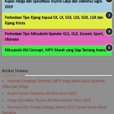
Kupas Harga dan Spesifikasi Toyota Calya dan Daihatsu Sigra
2019
Perbedaan Tipe Kijang Kapsul SX, LX, SSX, LSX, SGX, LGX dan
Kijang Krista
Perbedaan Tipe Mitsubishi Xpander GLS, GLX, Exceed, Sport,
Ultimate
Mitsubishi XM Concept, MPV Murah yang Siap Tantang Avanza
Artikel Terbaru
Hyundai Stargazer, Bintang LMPV yang Bakal Gusur Xpander,
Veloz dan Ertiga
Kupas Tuntas Daihatsu All New Xenia 2022
Harga Spesifikasi Toyota All New Avanza Veloz 2022
Serunya Solo Driving Padang Jakarta 2021 Lewat Lintas Barat
Sumatra