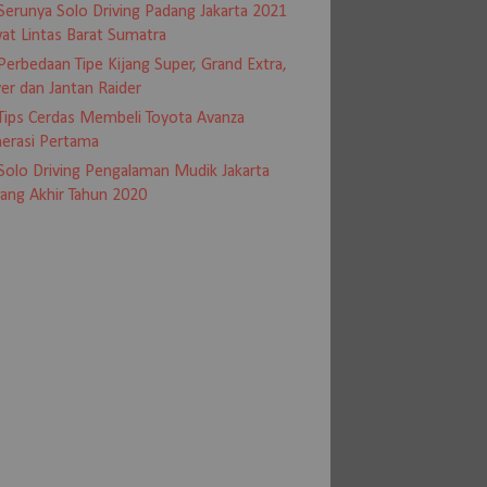
Serunya Solo Driving Padang Jakarta 2021
at Lintas Barat Sumatra
Perbedaan Tipe Kijang Super, Grand Extra,
er dan Jantan Raider
Tips Cerdas Membeli Toyota Avanza
erasi Pertama
Solo Driving Pengalaman Mudik Jakarta
ang Akhir Tahun 2020