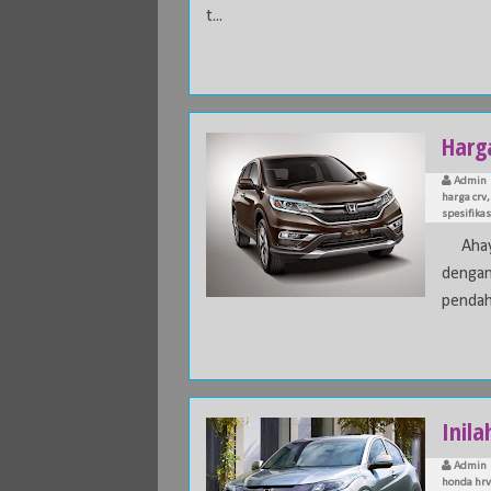
t...
Harg
Admin
harga crv
spesifika
Ahay..
dengan
pendahu
Inil
Admin
honda hrv