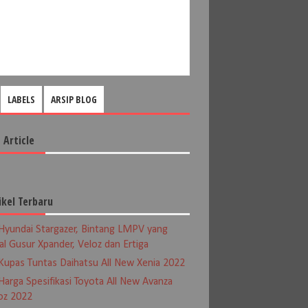
LABELS
ARSIP BLOG
 Article
ikel Terbaru
Hyundai Stargazer, Bintang LMPV yang
al Gusur Xpander, Veloz dan Ertiga
Kupas Tuntas Daihatsu All New Xenia 2022
Harga Spesifikasi Toyota All New Avanza
oz 2022