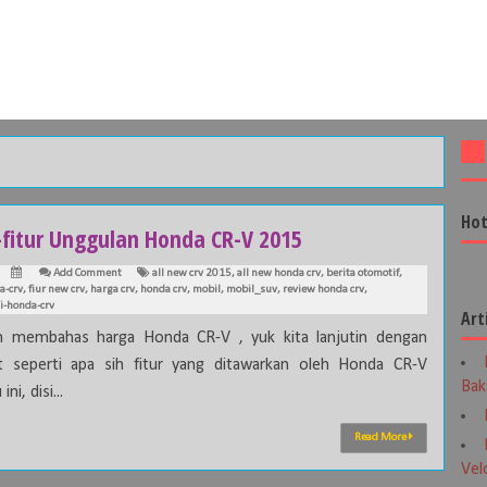
Hot
-fitur Unggulan Honda CR-V 2015
Add Comment
all new crv 2015
,
all new honda crv
,
berita otomotif
,
a-crv
,
fiur new crv
,
harga crv
,
honda crv
,
mobil
,
mobil_suv
,
review honda crv
,
si-honda-crv
Art
h membahas harga Honda CR-V , yuk kita lanjutin dengan
t seperti apa sih fitur yang ditawarkan oleh Honda CR-V
Bak
ini, disi...
Read More
Vel