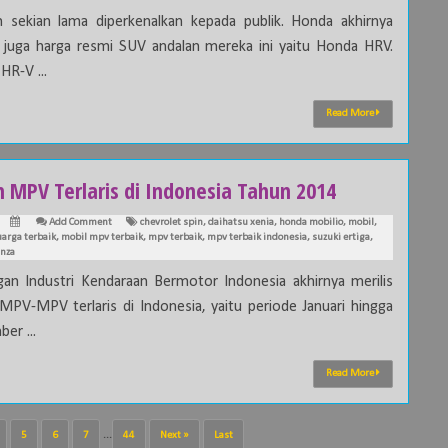
h sekian lama diperkenalkan kepada publik. Honda akhirnya
s juga harga resmi SUV andalan mereka ini yaitu Honda HRV.
HR-V ...
Read More
h MPV Terlaris di Indonesia Tahun 2014
Add Comment
chevrolet spin
,
daihatsu xenia
,
honda mobilio
,
mobil
,
uarga terbaik
,
mobil mpv terbaik
,
mpv terbaik
,
mpv terbaik indonesia
,
suzuki ertiga
,
anza
an Industri Kendaraan Bermotor Indonesia akhirnya merilis
 MPV-MPV terlaris di Indonesia, yaitu periode Januari hingga
er ...
Read More
5
6
7
...
44
Next »
Last