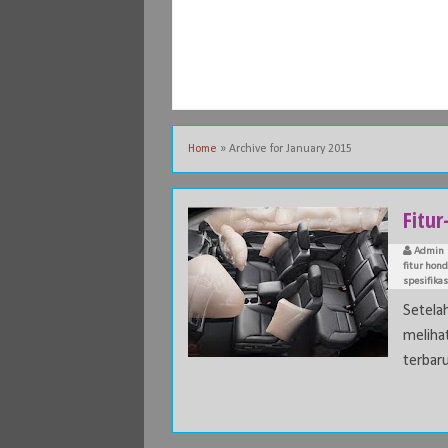
Home
»
Archive for January 2015
Fitur
Admin
fitur hond
spesifika
Setela
meliha
terbaru 