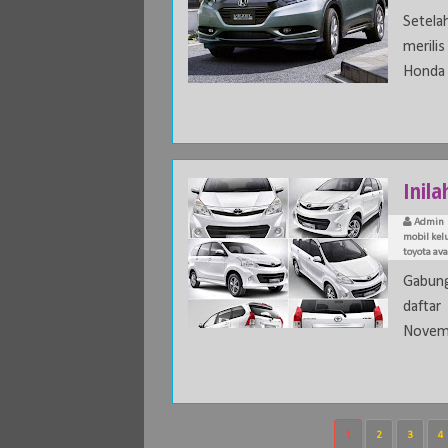
Setela
merili
Honda 
Inila
Admin
mobil kel
toyota av
Gabung
daftar
Novemb
1
2
3
4