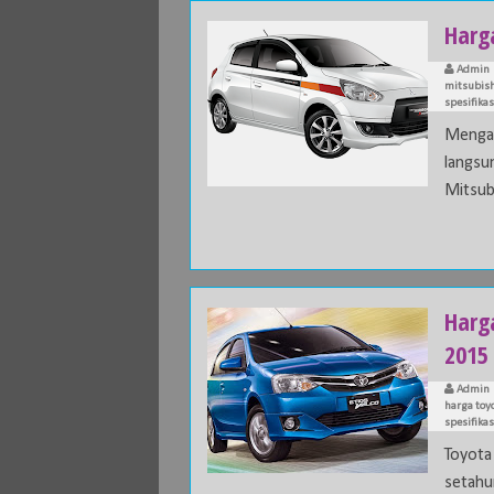
Harg
Admin
mitsubish
spesifika
Mengaw
langsu
Mitsubi
Harga
2015
Admin
harga toyo
spesifikas
Toyota 
setahu