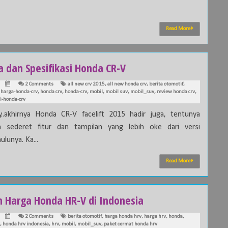
Read More
a dan Spesifikasi Honda CR-V
2 Comments
all new crv 2015
,
all new honda crv
,
berita otomotif
,
,
harga-honda-crv
,
honda crv
,
honda-crv
,
mobil
,
mobil suv
,
mobil_suv
,
review honda crv
,
si-honda-crv
akhirnya Honda CR-V facelift 2015 hadir juga, tentunya
 sederet fitur dan tampilan yang lebih oke dari versi
lunya. Ka...
Read More
ah Harga Honda HR-V di Indonesia
2 Comments
berita otomotif
,
harga honda hrv
,
harga hrv
,
honda
,
,
honda hrv indonesia
,
hrv
,
mobil
,
mobil_suv
,
paket cermat honda hrv