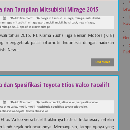
a dan Tampilan Mitsubishi Mirage 2015
Lew
Add Comment
harga mitsubishi mirage
,
mirage
,
mitsubishi
,
i mirage
,
mitsubishi mirage sport
,
mobil
,
mobil_hatchback
,
new mirage
,
Rov
si mirage 2015
,
spesifikasi new mirage
ali tahun 2015, PT. Krama Yudha Tiga Berlian Motors (KTB)
Gen
ng menggebrak pasar otomotif Indonesia dengan hadirkan
shi New ...
Pad
Read More
 dan Spesifikasi Toyota Etios Valco Facelift
Add Comment
berita otomotif
,
etios valco
,
harga etios valco
,
ta etios valco
,
mobil
,
mobil_hatchback
,
spesifikas toyota etios valco
,
i etios valco
,
toyota
,
toyota etios valco
Etios Va lco versi facelift akhirnya hadir di Indonesia , setelah
n lebih sejak peluncurannya. Memang sih, tampa ngnya yang