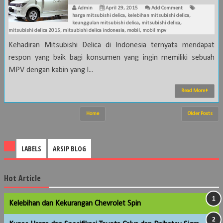
Admin
April 29, 2015
Add Comment
harga mitsubishi delica
,
kelebihan mitsubishi delica
,
keunggulan mitsubishi delica
,
mitsubishi delica
,
mitsubishi delica 2015
,
mitsubishi delica indonesia
,
mobil
,
mobil mpv
Kehadiran Mitsubishi Delica di Indonesia ternyata mendapat
respon yang baik bagi konsumen yang ingin memiliki sebuah
MPV dengan kabin yang l...
Read More
Home
Older Posts
LABELS
ARSIP BLOG
Hot Article
Kelebihan dan Kekurangan Chevrolet Spin