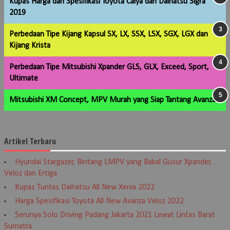
Kupas Harga dan Spesifikasi Toyota Calya dan Daihatsu Sigra
2019
Perbedaan Tipe Kijang Kapsul SX, LX, SSX, LSX, SGX, LGX dan
Kijang Krista
Perbedaan Tipe Mitsubishi Xpander GLS, GLX, Exceed, Sport,
Ultimate
Mitsubishi XM Concept, MPV Murah yang Siap Tantang Avanza
Artikel Terbaru
Hyundai Stargazer, Bintang LMPV yang Bakal Gusur Xpander,
Veloz dan Ertiga
Kupas Tuntas Daihatsu All New Xenia 2022
Harga Spesifikasi Toyota All New Avanza Veloz 2022
Serunya Solo Driving Padang Jakarta 2021 Lewat Lintas Barat
Sumatra