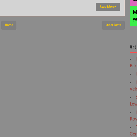
Read More
M
ya
Home
Older Posts
Art
Bak
Vel
Lew
Rov
Gen