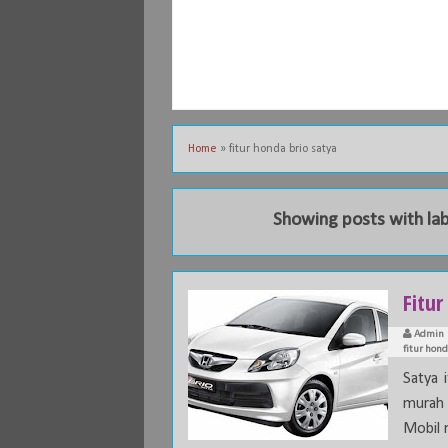
Home
»
fitur honda brio satya
Showing posts with la
Fitu
Admin
fitur hond
Satya 
murah 
Mobil m