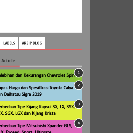
LABELS
ARSIP BLOG
 Article
lebihan dan Kekurangan Chevrolet Spin
pas Harga dan Spesifikasi Toyota Calya
n Daihatsu Sigra 2019
rbedaan Tipe Kijang Kapsul SX, LX, SSX,
X, SGX, LGX dan Kijang Krista
rbedaan Tipe Mitsubishi Xpander GLS,
X, Exceed, Sport, Ultimate