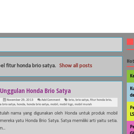
Hot
bel
fitur honda brio satya
.
Show all posts
Ke
r Unggulan Honda Brio Satya
Ku
da
November 29, 2013
Add Comment
brio
,
brio satya
,
fitur honda brio
,
a brio satya
,
honda
,
honda brio satya
,
mobil
,
mobil lcgc
,
mobil murah
Pe
itulah nama yang digunakan oleh Honda untuk produk mobil
LS
mereka yatu Honda Brio Satya. Satya memiliki arti yaitu setia.
Pe
...
GL