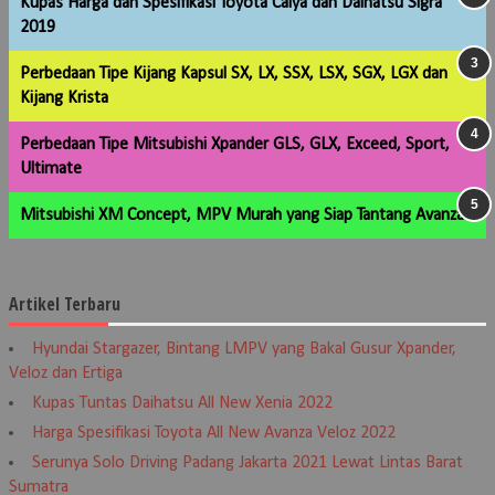
Kupas Harga dan Spesifikasi Toyota Calya dan Daihatsu Sigra
2019
Perbedaan Tipe Kijang Kapsul SX, LX, SSX, LSX, SGX, LGX dan
Kijang Krista
Perbedaan Tipe Mitsubishi Xpander GLS, GLX, Exceed, Sport,
Ultimate
Mitsubishi XM Concept, MPV Murah yang Siap Tantang Avanza
Artikel Terbaru
Hyundai Stargazer, Bintang LMPV yang Bakal Gusur Xpander,
Veloz dan Ertiga
Kupas Tuntas Daihatsu All New Xenia 2022
Harga Spesifikasi Toyota All New Avanza Veloz 2022
Serunya Solo Driving Padang Jakarta 2021 Lewat Lintas Barat
Sumatra