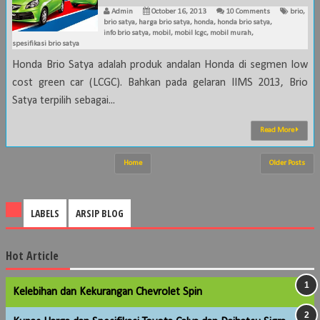
Admin
October 16, 2013
10 Comments
brio
,
brio satya
,
harga brio satya
,
honda
,
honda brio satya
,
info brio satya
,
mobil
,
mobil lcgc
,
mobil murah
,
spesifikasi brio satya
Honda Brio Satya adalah produk andalan Honda di segmen low
cost green car (LCGC). Bahkan pada gelaran IIMS 2013, Brio
Satya terpilih sebagai...
Read More
Home
Older Posts
LABELS
ARSIP BLOG
Hot Article
Kelebihan dan Kekurangan Chevrolet Spin