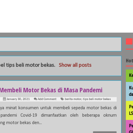
Hot
bel
tips beli motor bekas
.
Show all posts
Ke
 Membeli Motor Bekas di Masa Pandemi
Ku
da
January 30, 2021
Add Comment
berita motor
,
tips beli motor bekas
Pe
nya minat konsumen untuk membeli sepeda motor bekas di
LS
pandemi Covid-19 dimanfaatkan oleh beberapa oknum
ng motor bekas den...
Pe
GL