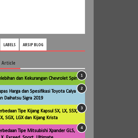
LABELS
ARSIP BLOG
 Article
lebihan dan Kekurangan Chevrolet Spin
pas Harga dan Spesifikasi Toyota Calya
n Daihatsu Sigra 2019
rbedaan Tipe Kijang Kapsul SX, LX, SSX,
X, SGX, LGX dan Kijang Krista
rbedaan Tipe Mitsubishi Xpander GLS,
X, Exceed, Sport, Ultimate