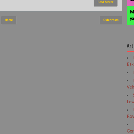
Read More
M
ya
Home
Older Posts
Art
Bak
Vel
Lew
Rov
Gen