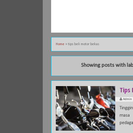
Home
»
tips beli motor bekas
Showing posts with la
Tips
Admin
Tinggi
masa 
pedaga