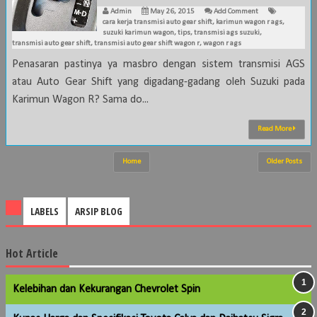
Admin
May 26, 2015
Add Comment
cara kerja transmisi auto gear shift
,
karimun wagon r ags
,
suzuki karimun wagon
,
tips
,
transmisi ags suzuki
,
transmisi auto gear shift
,
transmisi auto gear shift wagon r
,
wagon r ags
Penasaran pastinya ya masbro dengan sistem transmisi AGS
atau Auto Gear Shift yang digadang-gadang oleh Suzuki pada
Karimun Wagon R? Sama do...
Read More
Home
Older Posts
LABELS
ARSIP BLOG
Hot Article
Kelebihan dan Kekurangan Chevrolet Spin