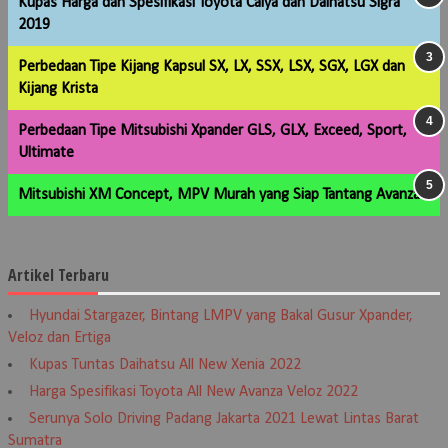
Kupas Harga dan Spesifikasi Toyota Calya dan Daihatsu Sigra
2019
Perbedaan Tipe Kijang Kapsul SX, LX, SSX, LSX, SGX, LGX dan
Kijang Krista
Perbedaan Tipe Mitsubishi Xpander GLS, GLX, Exceed, Sport,
Ultimate
Mitsubishi XM Concept, MPV Murah yang Siap Tantang Avanza
Artikel Terbaru
Hyundai Stargazer, Bintang LMPV yang Bakal Gusur Xpander,
Veloz dan Ertiga
Kupas Tuntas Daihatsu All New Xenia 2022
Harga Spesifikasi Toyota All New Avanza Veloz 2022
Serunya Solo Driving Padang Jakarta 2021 Lewat Lintas Barat
Sumatra