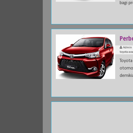
bagi pr
Perb
Admin
toyota av
Toyota 
otomo
demikia