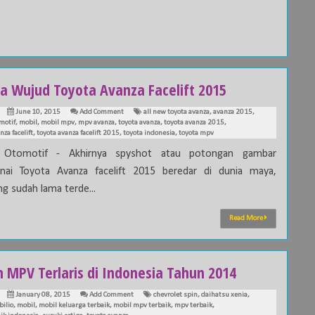
ia Wujud Toyota Avanza Facelift 2015
June 10, 2015
Add Comment
all new toyota avanza
,
avanza 2015
,
motif
,
mobil
,
mobil mpv
,
mpv avanza
,
toyota avanza
,
toyota avanza 2015
,
nza facelift
,
toyota avanza facelift 2015
,
toyota indonesia
,
toyota mpv
a Otomotif - Akhirnya spyshot atau potongan gambar
ai Toyota Avanza facelift 2015 beredar di dunia maya,
 sudah lama terde...
Read More
h MPV Terlaris di Indonesia Tahun 2014
January 08, 2015
Add Comment
chevrolet spin
,
daihatsu xenia
,
ilio
,
mobil
,
mobil keluarga terbaik
,
mobil mpv terbaik
,
mpv terbaik
,