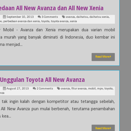
edaan All New Avanza dan All New Xenia
September 10, 2013
3 Comments
avanza
,
daihatsu
,
daihatsu xenia
,
v
,
perbedaan avanza dan xenia
,
toyota
,
toyota avanza
,
xenia
w Mobil - Avanza dan Xenia merupakan dua varian mobil
ga murah yang banyak diminati di Indonesia, duo kembar ini
a menjad...
Read More
r Unggulan Toyota All New Avanza
August 27, 2013
2 Comments
avanza
,
fitur avanza
,
mobil
,
mpv
,
toyota
,
anza
 tak ingin kalah dengan kompetitor atau tetangga sebelah,
 All New Avanza pun mulai berbenah, terutama penambahan
s kea...
Read More