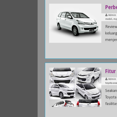
Perb
Admin
mobil
,
mp
Revie
keluar
menjem
Fitu
Admin
toyota av
Seakan
Toyota
fasilita