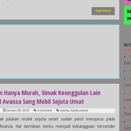
Read More
M
ya
Art
Bak
Vel
n Hanya Murah, Simak Keunggulan Lain
l Avanza Sang Mobil Sejuta Umat
Lew
January 30, 2019
1 Comment
avanza
,
toyota avanza
Rov
ali julukan mobil sejuta umat sudah pasti menjurus pada
Avanza. Hal demikian tentu menjadi kebanggaan tersendiri
Gen