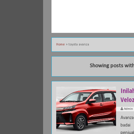
Home
»
toyota avanza
Showing posts with
Inil
Velo
Admin
Avanza
badai
penjual