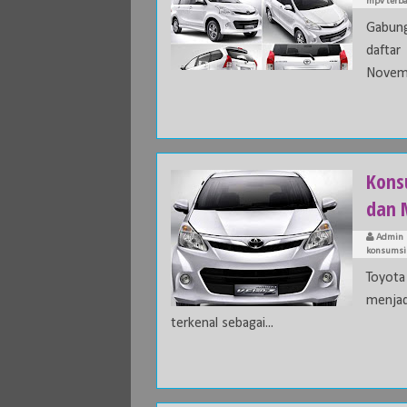
mpv terba
Gabung
daftar
Novemb
Kons
dan 
Admin
konsumsi 
Toyota
menjad
terkenal sebagai...