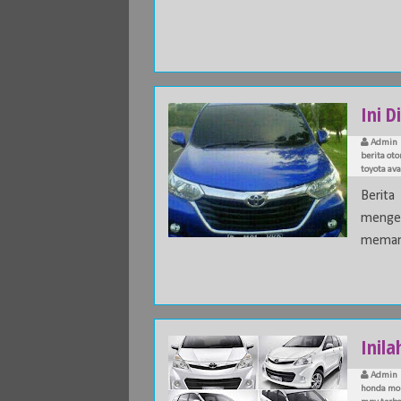
Ini D
Admin
berita oto
toyota ava
Berit
mengen
memang
Inila
Admin
honda mob