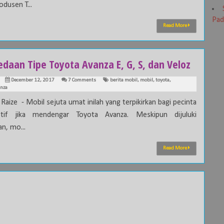
odusen T...
Pad
Read More
edaan Tipe Toyota Avanza E, G, S, dan Veloz
December 12, 2017
7 Comments
berita mobil
,
mobil
,
toyota
,
anza
Raize - Mobil sejuta umat inilah yang terpikirkan bagi pecinta
tif jika mendengar Toyota Avanza. Meskipun dijuluki
n, mo...
Read More