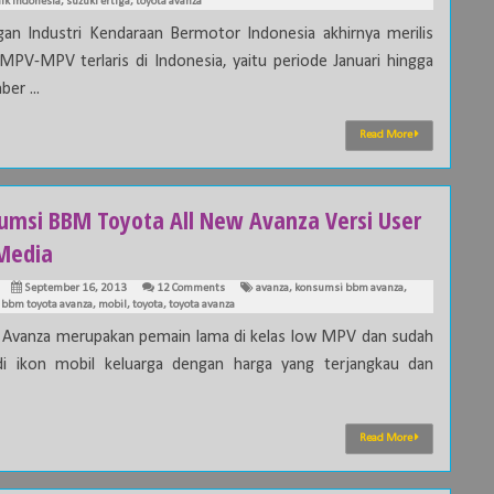
ik indonesia
,
suzuki ertiga
,
toyota avanza
an Industri Kendaraan Bermotor Indonesia akhirnya merilis
 MPV-MPV terlaris di Indonesia, yaitu periode Januari hingga
er ...
Read More
umsi BBM Toyota All New Avanza Versi User
Media
September 16, 2013
12 Comments
avanza
,
konsumsi bbm avanza
,
bbm toyota avanza
,
mobil
,
toyota
,
toyota avanza
 Avanza merupakan pemain lama di kelas low MPV dan sudah
i ikon mobil keluarga dengan harga yang terjangkau dan
Read More