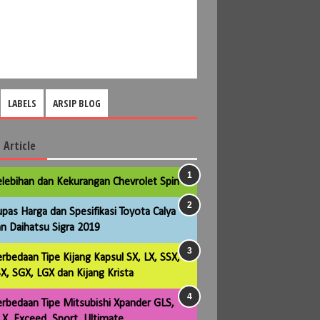
LABELS
ARSIP BLOG
 Article
lebihan dan Kekurangan Chevrolet Spin
pas Harga dan Spesifikasi Toyota Calya
n Daihatsu Sigra 2019
rbedaan Tipe Kijang Kapsul SX, LX, SSX,
X, SGX, LGX dan Kijang Krista
rbedaan Tipe Mitsubishi Xpander GLS,
X, Exceed, Sport, Ultimate