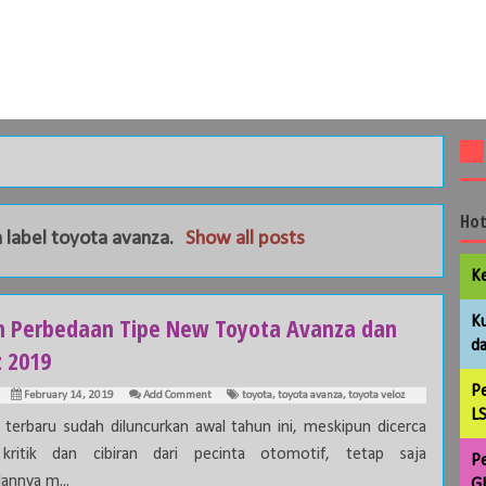
Hot
 label
toyota avanza
.
Show all posts
Ke
ah Perbedaan Tipe New Toyota Avanza dan
Ku
da
z 2019
Pe
February 14, 2019
Add Comment
toyota
,
toyota avanza
,
toyota veloz
LS
 terbaru sudah diluncurkan awal tahun ini, meskipun dicerca
 kritik dan cibiran dari pecinta otomotif, tetap saja
Pe
annya m...
GL