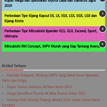
Kupas Harga dan Spesifikasi Toyota Calya dan Daihatsu Sigra
2019
Perbedaan Tipe Kijang Kapsul SX, LX, SSX, LSX, SGX, LGX dan
Kijang Krista
Perbedaan Tipe Mitsubishi Xpander GLS, GLX, Exceed, Sport,
Ultimate
Mitsubishi XM Concept, MPV Murah yang Siap Tantang Avanza
Artikel Terbaru
Hyundai Stargazer, Bintang LMPV yang Bakal Gusur Xpander,
Veloz dan Ertiga
Kupas Tuntas Daihatsu All New Xenia 2022
Harga Spesifikasi Toyota All New Avanza Veloz 2022
Serunya Solo Driving Padang Jakarta 2021 Lewat Lintas Barat
Sumatra