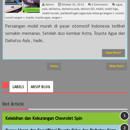
Admin
October 10, 2013
5 Comments
agya
,
ayla
,
daihatsu
,
daihatsu ayla
,
datsun GO
,
mobil
,
mobil lcgc
,
mobil murah
,
perbandingan agya ayla satya go wagon r
,
suzuki
,
suzuki wagon r
,
toyota
,
toyota agya
,
wagon r
Persaingan mobil murah di pasar otomotif Indonesia terlihat
semakin memanas. Setelah duo kembar Astra, Toyota Agya dan
Daihatsu Ayla , hadir...
Read More
Home
Older Posts
LABELS
ARSIP BLOG
Hot Article
Kelebihan dan Kekurangan Chevrolet Spin