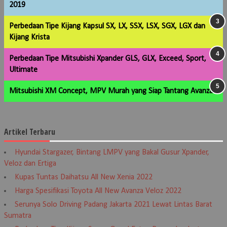
2019
Perbedaan Tipe Kijang Kapsul SX, LX, SSX, LSX, SGX, LGX dan
Kijang Krista
Perbedaan Tipe Mitsubishi Xpander GLS, GLX, Exceed, Sport,
Ultimate
Mitsubishi XM Concept, MPV Murah yang Siap Tantang Avanza
Artikel Terbaru
Hyundai Stargazer, Bintang LMPV yang Bakal Gusur Xpander,
Veloz dan Ertiga
Kupas Tuntas Daihatsu All New Xenia 2022
Harga Spesifikasi Toyota All New Avanza Veloz 2022
Serunya Solo Driving Padang Jakarta 2021 Lewat Lintas Barat
Sumatra