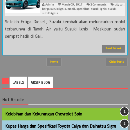
Admin
March 09, 2017
2 Comments
city car
,
harga suzuki ignis
,
mobil
,
spesifikasi suzuki ignis
,
suzuki
,
suzuki ignis
Setelah Ertiga Diesel , Suzuki kembali akan meluncurkan mobil
terbarunya di Tanah Air yaitu Suzuki Ignis Meskipun sudah
sempat hadir di Gai...
Read More
Home
Older Posts
LABELS
ARSIP BLOG
Hot Article
Kelebihan dan Kekurangan Chevrolet Spin
Kupas Harga dan Spesifikasi Toyota Calya dan Daihatsu Sigra