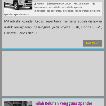
Admin
December 09, 2019
1 Comment
berita mobil
,
mitsubishi
,
mitsubishi xpander
,
mitsubishi xpander cross
,
mitsubishi xpander cross premium
,
xpander
,
xpander cross
Mitsubishi Xpander Cross sepertinya memang sudah disiapkan
untuk menghadapi pesaingnya yaitu Toyota Rush, Honda BR-V ,
Daihatsu Terios dan D...
Read More
Inilah Keluhan Pengguna Xpander