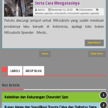
Serta Cara Mengatasinya
Admin
November 12, 2019
3 Comments
keluhan xpander
,
mitsubishi
,
mitsubishi xpander
,
xpander
Patutu diacungi jempol untuk Mitsubishi yang sudah menbuat
produknya laku banyak di Indonesia, apalagi kalo bukan
Mitsubishi Xpander . Meski...
Read More
Home
Older Posts
LABELS
ARSIP BLOG
Hot Article
Kelebihan dan Kekurangan Chevrolet Spin
Kupas Harga dan Spesifikasi Toyota Calya dan Daihatsu Sigra