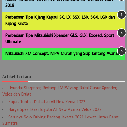
2019
Perbedaan Tipe Kijang Kapsul SX, LX, SSX, LSX, SGX, LGX dan
Kijang Krista
Perbedaan Tipe Mitsubishi Xpander GLS, GLX, Exceed, Sport,
Ultimate
Mitsubishi XM Concept, MPV Murah yang Siap Tantang Avanza
Artikel Terbaru
Hyundai Stargazer, Bintang LMPV yang Bakal Gusur Xpander,
Veloz dan Ertiga
Kupas Tuntas Daihatsu All New Xenia 2022
Harga Spesifikasi Toyota All New Avanza Veloz 2022
Serunya Solo Driving Padang Jakarta 2021 Lewat Lintas Barat
Sumatra