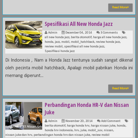
Read More
Spesifikasi All New Honda Jazz
Admin
December 04, 2014
3 Comments
all new honda jazz
,
berita otomotif
,
harga all new honda jazz
,
honda
,
jazz
,
mobil
,
mobil_hatchback
,
review honda jazz
,
review mobil
,
spesifikasi all new honda jazz
,
Spesifikasi honda jazz
Di Indonesia , Nam a Honda Jazz tentunya sudah sangat dikenal
oleh pecinta mobil hatchback, Apalagi mobil pabrikan Honda ini
memang diperunt...
Read More
Perbandingan Honda HR-V dan Nissan
Juke
Admin
November 20, 2014
Add Comment
berita otomotif
,
harga honda hrv
,
harga nissan juke
,
honda
,
honda hrv indonesia
,
hrv
,
juke
,
mobil_suv
,
nissan
,
nissan juke dan hrv
,
perbandingan honda hrv dan nissan juke
,
review mobil