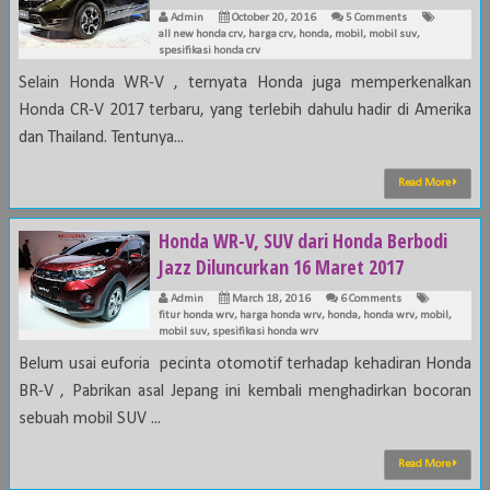
Admin
October 20, 2016
5 Comments
all new honda crv
,
harga crv
,
honda
,
mobil
,
mobil suv
,
spesifikasi honda crv
Selain Honda WR-V , ternyata Honda juga memperkenalkan
Honda CR-V 2017 terbaru, yang terlebih dahulu hadir di Amerika
dan Thailand. Tentunya...
Read More
Honda WR-V, SUV dari Honda Berbodi
Jazz Diluncurkan 16 Maret 2017
Admin
March 18, 2016
6 Comments
fitur honda wrv
,
harga honda wrv
,
honda
,
honda wrv
,
mobil
,
mobil suv
,
spesifikasi honda wrv
Belum usai euforia pecinta otomotif terhadap kehadiran Honda
BR-V , Pabrikan asal Jepang ini kembali menghadirkan bocoran
sebuah mobil SUV ...
Read More