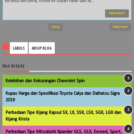
ketahui bersama, mobil ini sudah hadir dan di...
Read More
Home
Older Posts
LABELS
ARSIP BLOG
Hot Article
Kelebihan dan Kekurangan Chevrolet Spin
Kupas Harga dan Spesifikasi Toyota Calya dan Daihatsu Sigra
2019
Perbedaan Tipe Kijang Kapsul SX, LX, SSX, LSX, SGX, LGX dan
Kijang Krista
Perbedaan Tipe Mitsubishi Xpander GLS, GLX, Exceed, Sport,