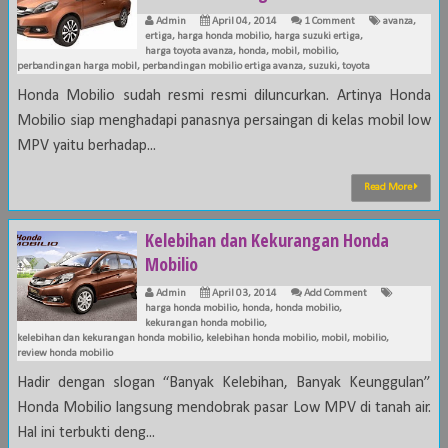
Admin
April 04, 2014
1 Comment
avanza
,
ertiga
,
harga honda mobilio
,
harga suzuki ertiga
,
harga toyota avanza
,
honda
,
mobil
,
mobilio
,
perbandingan harga mobil
,
perbandingan mobilio ertiga avanza
,
suzuki
,
toyota
Honda Mobilio sudah resmi resmi diluncurkan. Artinya Honda
Mobilio siap menghadapi panasnya persaingan di kelas mobil low
MPV yaitu berhadap...
Read More
Kelebihan dan Kekurangan Honda
Mobilio
Admin
April 03, 2014
Add Comment
harga honda mobilio
,
honda
,
honda mobilio
,
kekurangan honda mobilio
,
kelebihan dan kekurangan honda mobilio
,
kelebihan honda mobilio
,
mobil
,
mobilio
,
review honda mobilio
Hadir dengan slogan “Banyak Kelebihan, Banyak Keunggulan”
Honda Mobilio langsung mendobrak pasar Low MPV di tanah air.
Hal ini terbukti deng...