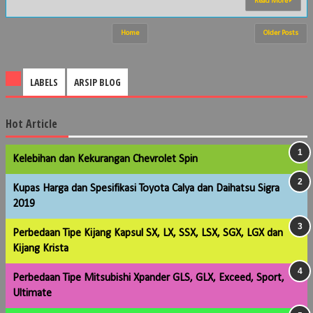
Read More
Home
Older Posts
LABELS
ARSIP BLOG
Hot Article
Kelebihan dan Kekurangan Chevrolet Spin
Kupas Harga dan Spesifikasi Toyota Calya dan Daihatsu Sigra
2019
Perbedaan Tipe Kijang Kapsul SX, LX, SSX, LSX, SGX, LGX dan
Kijang Krista
Perbedaan Tipe Mitsubishi Xpander GLS, GLX, Exceed, Sport,
Ultimate