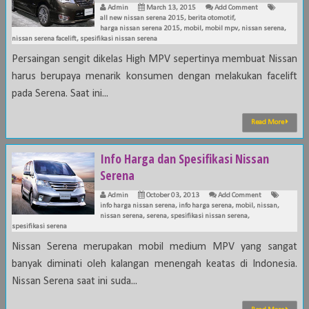
Admin
March 13, 2015
Add Comment
all new nissan serena 2015
,
berita otomotif
,
harga nissan serena 2015
,
mobil
,
mobil mpv
,
nissan serena
,
nissan serena facelift
,
spesifikasi nissan serena
Persaingan sengit dikelas High MPV sepertinya membuat Nissan
harus berupaya menarik konsumen dengan melakukan facelift
pada Serena. Saat ini...
Read More
Info Harga dan Spesifikasi Nissan
Serena
Admin
October 03, 2013
Add Comment
info harga nissan serena
,
info harga serena
,
mobil
,
nissan
,
nissan serena
,
serena
,
spesifikasi nissan serena
,
spesifikasi serena
Nissan Serena merupakan mobil medium MPV yang sangat
banyak diminati oleh kalangan menengah keatas di Indonesia.
Nissan Serena saat ini suda...