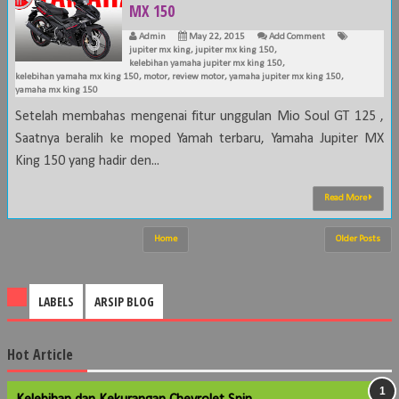
MX 150
Admin
May 22, 2015
Add Comment
jupiter mx king
,
jupiter mx king 150
,
kelebihan yamaha jupiter mx king 150
,
kelebihan yamaha mx king 150
,
motor
,
review motor
,
yamaha jupiter mx king 150
,
yamaha mx king 150
Setelah membahas mengenai fitur unggulan Mio Soul GT 125 ,
Saatnya beralih ke moped Yamah terbaru, Yamaha Jupiter MX
King 150 yang hadir den...
Read More
Home
Older Posts
LABELS
ARSIP BLOG
Hot Article