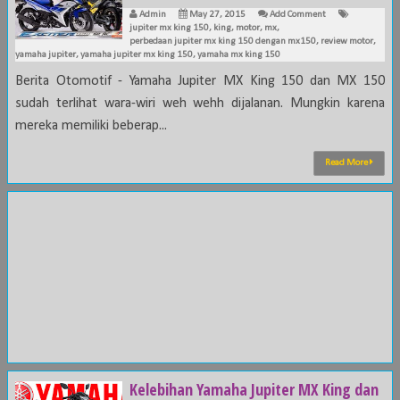
Admin
May 27, 2015
Add Comment
jupiter mx king 150
,
king
,
motor
,
mx
,
perbedaan jupiter mx king 150 dengan mx150
,
review motor
,
yamaha jupiter
,
yamaha jupiter mx king 150
,
yamaha mx king 150
Berita Otomotif - Yamaha Jupiter MX King 150 dan MX 150
sudah terlihat wara-wiri weh wehh dijalanan. Mungkin karena
mereka memiliki beberap...
Read More
Kelebihan Yamaha Jupiter MX King dan