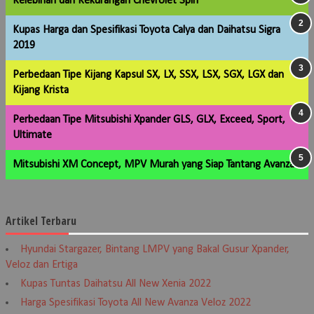
Kelebihan dan Kekurangan Chevrolet Spin
Kupas Harga dan Spesifikasi Toyota Calya dan Daihatsu Sigra
2019
Perbedaan Tipe Kijang Kapsul SX, LX, SSX, LSX, SGX, LGX dan
Kijang Krista
Perbedaan Tipe Mitsubishi Xpander GLS, GLX, Exceed, Sport,
Ultimate
Mitsubishi XM Concept, MPV Murah yang Siap Tantang Avanza
Artikel Terbaru
Hyundai Stargazer, Bintang LMPV yang Bakal Gusur Xpander,
Veloz dan Ertiga
Kupas Tuntas Daihatsu All New Xenia 2022
Harga Spesifikasi Toyota All New Avanza Veloz 2022