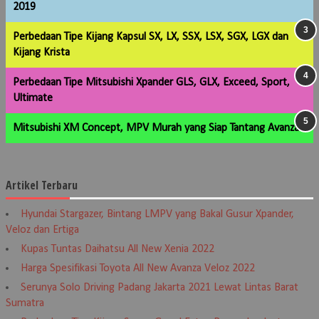
2019
Perbedaan Tipe Kijang Kapsul SX, LX, SSX, LSX, SGX, LGX dan
Kijang Krista
Perbedaan Tipe Mitsubishi Xpander GLS, GLX, Exceed, Sport,
Ultimate
Mitsubishi XM Concept, MPV Murah yang Siap Tantang Avanza
Artikel Terbaru
Hyundai Stargazer, Bintang LMPV yang Bakal Gusur Xpander,
Veloz dan Ertiga
Kupas Tuntas Daihatsu All New Xenia 2022
Harga Spesifikasi Toyota All New Avanza Veloz 2022
Serunya Solo Driving Padang Jakarta 2021 Lewat Lintas Barat
Sumatra