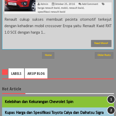
Admin
October 25, 2016
Add Comment
harga renault kwid
,
mobil
,
renault kwid
,
spesifikasi renault kwid
Renault cukup sukses membuat pecinta otomotif terkejut
dengan kehadiran mobil crossover Eropa yaitu Renault Kwid RXT
1.0 SCE dengan harga 1...
Read More
Home
Older Posts
LABELS
ARSIP BLOG
Hot Article
Kelebihan dan Kekurangan Chevrolet Spin
Kupas Harga dan Spesifikasi Toyota Calya dan Daihatsu Sigra