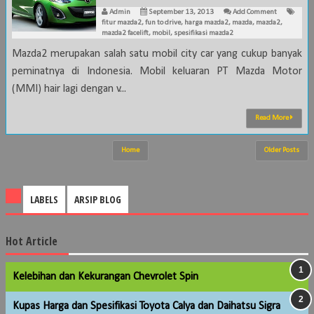
Admin
September 13, 2013
Add Comment
fitur mazda2
,
fun to drive
,
harga mazda2
,
mazda
,
mazda2
,
mazda2 facelift
,
mobil
,
spesifikasi mazda2
Mazda2 merupakan salah satu mobil city car yang cukup banyak
peminatnya di Indonesia. Mobil keluaran PT Mazda Motor
(MMI) hair lagi dengan v...
Read More
Home
Older Posts
LABELS
ARSIP BLOG
Hot Article
Kelebihan dan Kekurangan Chevrolet Spin
Kupas Harga dan Spesifikasi Toyota Calya dan Daihatsu Sigra