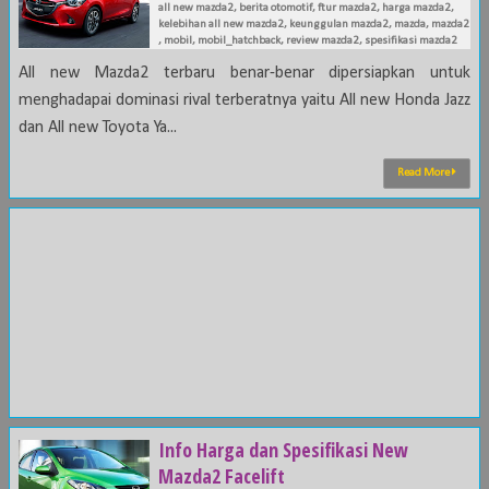
all new mazda2
,
berita otomotif
,
ftur mazda2
,
harga mazda2
,
kelebihan all new mazda2
,
keunggulan mazda2
,
mazda
,
mazda2
,
mobil
,
mobil_hatchback
,
review mazda2
,
spesifikasi mazda2
All new Mazda2 terbaru benar-benar dipersiapkan untuk
menghadapai dominasi rival terberatnya yaitu All new Honda Jazz
dan All new Toyota Ya...
Read More
Info Harga dan Spesifikasi New
Mazda2 Facelift