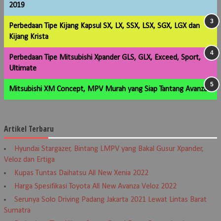
2019
Perbedaan Tipe Kijang Kapsul SX, LX, SSX, LSX, SGX, LGX dan
Kijang Krista
Perbedaan Tipe Mitsubishi Xpander GLS, GLX, Exceed, Sport,
Ultimate
Mitsubishi XM Concept, MPV Murah yang Siap Tantang Avanza
Artikel Terbaru
Hyundai Stargazer, Bintang LMPV yang Bakal Gusur Xpander,
Veloz dan Ertiga
Kupas Tuntas Daihatsu All New Xenia 2022
Harga Spesifikasi Toyota All New Avanza Veloz 2022
Serunya Solo Driving Padang Jakarta 2021 Lewat Lintas Barat
Sumatra