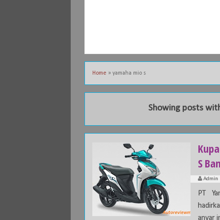
Home
»
yamaha mio s
Showing posts with
Kupa
S Ba
Admin
PT Ya
hadirk
anyar in