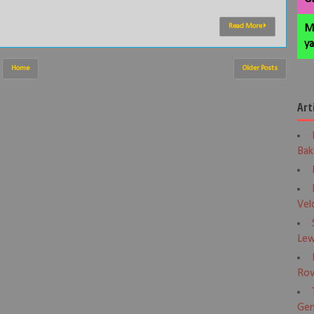
Read More
M
ya
Home
Older Posts
Art
Bak
Vel
Lew
Rov
Gen