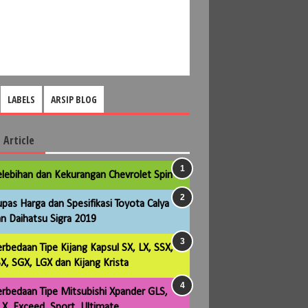
LABELS
ARSIP BLOG
 Article
lebihan dan Kekurangan Chevrolet Spin
pas Harga dan Spesifikasi Toyota Calya
n Daihatsu Sigra 2019
rbedaan Tipe Kijang Kapsul SX, LX, SSX,
X, SGX, LGX dan Kijang Krista
rbedaan Tipe Mitsubishi Xpander GLS,
X, Exceed, Sport, Ultimate