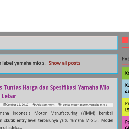
Hot
 label
yamaha mio s
.
Show all posts
Ke
s Tuntas Harga dan Spesifikasi Yamaha Mio
Ku
da
n Lebar
Pe
October 16, 2017
Add Comment
berita motor
,
motor
,
yamaha mio s
LS
maha Indonesia Motor Manufacturing (YIMM) kembali
an skutik entry level terbarunya yaitu Yamaha Mio S . Model
Pe
i dihadirka...
GL