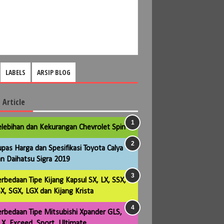
LABELS
ARSIP BLOG
 Article
lebihan dan Kekurangan Chevrolet Spin
pas Harga dan Spesifikasi Toyota Calya
n Daihatsu Sigra 2019
rbedaan Tipe Kijang Kapsul SX, LX, SSX,
X, SGX, LGX dan Kijang Krista
rbedaan Tipe Mitsubishi Xpander GLS,
X, Exceed, Sport, Ultimate