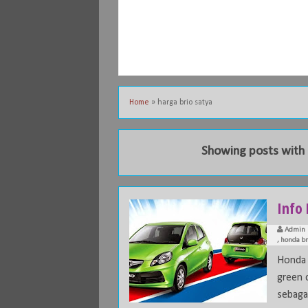
Home
»
harga brio satya
Showing posts with 
Info 
Admin
,
honda br
Honda 
green 
sebagai