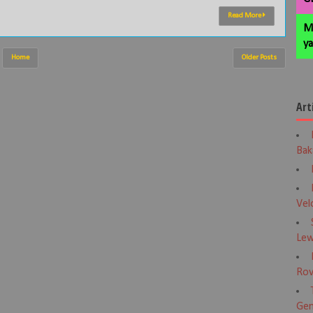
Read More
M
ya
Home
Older Posts
Art
Bak
Vel
Lew
Rov
Gen