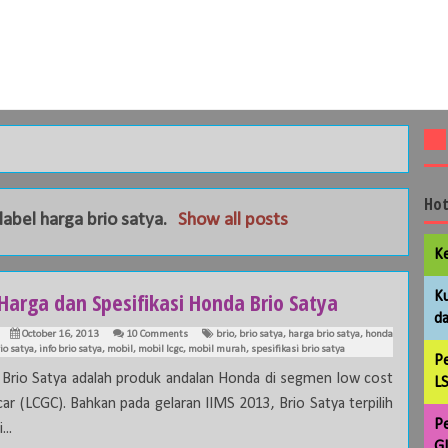
Hot
label
harga brio satya
.
Show all posts
Ke
Harga dan Spesifikasi Honda Brio Satya
Ku
da
October 16, 2013
10 Comments
brio
,
brio satya
,
harga brio satya
,
honda
io satya
,
info brio satya
,
mobil
,
mobil lcgc
,
mobil murah
,
spesifikasi brio satya
Pe
Brio Satya adalah produk andalan Honda di segmen low cost
LS
car (LCGC). Bahkan pada gelaran IIMS 2013, Brio Satya terpilih
Pe
...
GL