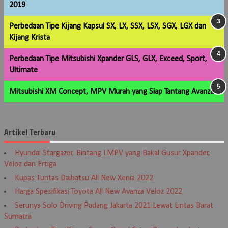
2019
Perbedaan Tipe Kijang Kapsul SX, LX, SSX, LSX, SGX, LGX dan
Kijang Krista
Perbedaan Tipe Mitsubishi Xpander GLS, GLX, Exceed, Sport,
Ultimate
Mitsubishi XM Concept, MPV Murah yang Siap Tantang Avanza
Artikel Terbaru
Hyundai Stargazer, Bintang LMPV yang Bakal Gusur Xpander,
Veloz dan Ertiga
Kupas Tuntas Daihatsu All New Xenia 2022
Harga Spesifikasi Toyota All New Avanza Veloz 2022
Serunya Solo Driving Padang Jakarta 2021 Lewat Lintas Barat
Sumatra