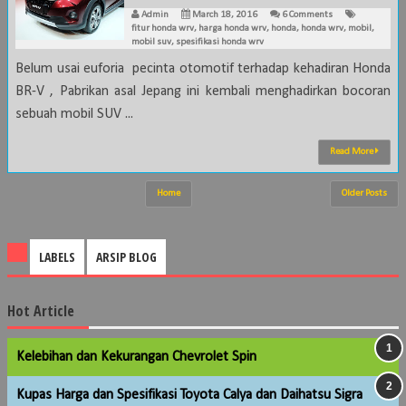
Admin
March 18, 2016
6 Comments
fitur honda wrv
,
harga honda wrv
,
honda
,
honda wrv
,
mobil
,
mobil suv
,
spesifikasi honda wrv
Belum usai euforia pecinta otomotif terhadap kehadiran Honda
BR-V , Pabrikan asal Jepang ini kembali menghadirkan bocoran
sebuah mobil SUV ...
Read More
Home
Older Posts
LABELS
ARSIP BLOG
Hot Article
Kelebihan dan Kekurangan Chevrolet Spin
Kupas Harga dan Spesifikasi Toyota Calya dan Daihatsu Sigra