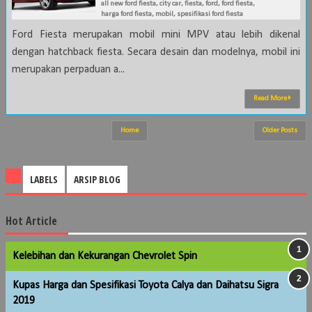
all new ford fiesta
,
city car
,
fiesta
,
ford
,
ford fiesta
,
harga ford fiesta
,
mobil
,
spesifikasi ford fiesta
Ford Fiesta merupakan mobil mini MPV atau lebih dikenal
dengan hatchback fiesta. Secara desain dan modelnya, mobil ini
merupakan perpaduan a...
Read More
Home
Older Posts
LABELS
ARSIP BLOG
Hot Article
Kelebihan dan Kekurangan Chevrolet Spin
Kupas Harga dan Spesifikasi Toyota Calya dan Daihatsu Sigra
2019