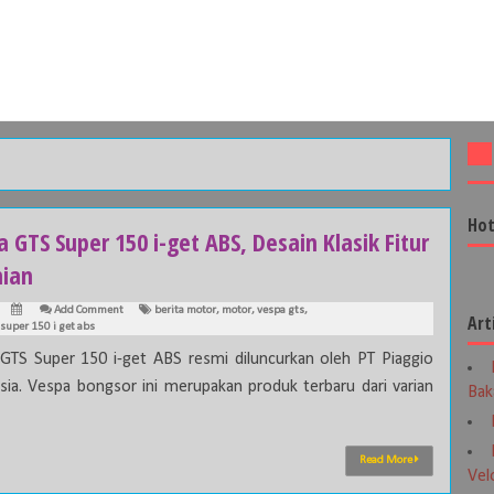
Hot
 GTS Super 150 i-get ABS, Desain Klasik Fitur
nian
Add Comment
berita motor
,
motor
,
vespa gts
,
Art
 super 150 i get abs
GTS Super 150 i-get ABS resmi diluncurkan oleh PT Piaggio
sia. Vespa bongsor ini merupakan produk terbaru dari varian
Bak
Read More
Vel