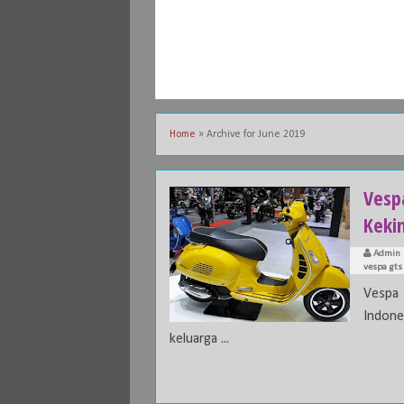
Home
»
Archive for June 2019
Vespa
Keki
Admin
vespa gts
Vespa 
Indone
keluarga ...