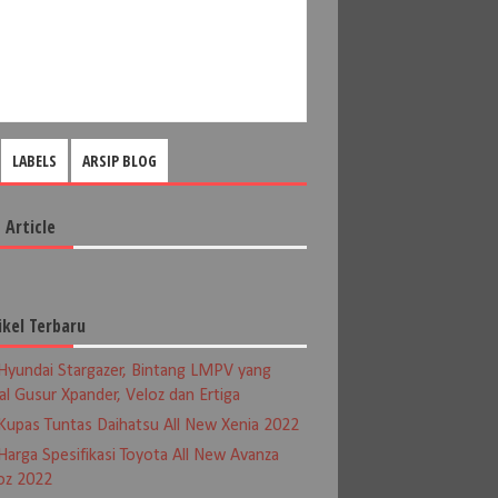
LABELS
ARSIP BLOG
 Article
ikel Terbaru
Hyundai Stargazer, Bintang LMPV yang
al Gusur Xpander, Veloz dan Ertiga
Kupas Tuntas Daihatsu All New Xenia 2022
Harga Spesifikasi Toyota All New Avanza
oz 2022