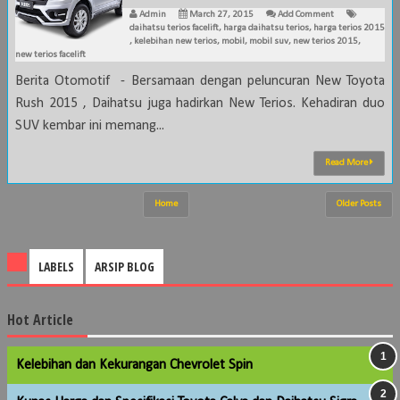
Admin
March 27, 2015
Add Comment
daihatsu terios facelift
,
harga daihatsu terios
,
harga terios 2015
,
kelebihan new terios
,
mobil
,
mobil suv
,
new terios 2015
,
new terios facelift
Berita Otomotif - Bersamaan dengan peluncuran New Toyota
Rush 2015 , Daihatsu juga hadirkan New Terios. Kehadiran duo
SUV kembar ini memang...
Read More
Home
Older Posts
LABELS
ARSIP BLOG
Hot Article
Kelebihan dan Kekurangan Chevrolet Spin