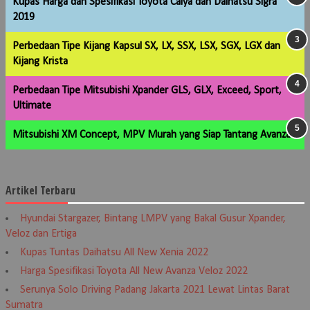
Kupas Harga dan Spesifikasi Toyota Calya dan Daihatsu Sigra
2019
Perbedaan Tipe Kijang Kapsul SX, LX, SSX, LSX, SGX, LGX dan
Kijang Krista
Perbedaan Tipe Mitsubishi Xpander GLS, GLX, Exceed, Sport,
Ultimate
Mitsubishi XM Concept, MPV Murah yang Siap Tantang Avanza
Artikel Terbaru
Hyundai Stargazer, Bintang LMPV yang Bakal Gusur Xpander,
Veloz dan Ertiga
Kupas Tuntas Daihatsu All New Xenia 2022
Harga Spesifikasi Toyota All New Avanza Veloz 2022
Serunya Solo Driving Padang Jakarta 2021 Lewat Lintas Barat
Sumatra