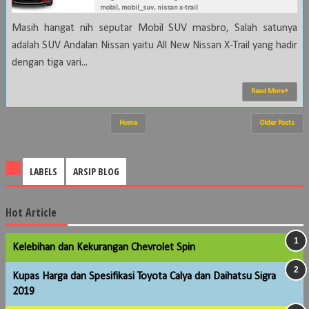
mobil
,
mobil_suv
,
nissan x-trail
Masih hangat nih seputar Mobil SUV masbro, Salah satunya
adalah SUV Andalan Nissan yaitu All New Nissan X-Trail yang hadir
dengan tiga vari...
Read More
Home
Older Posts
LABELS
ARSIP BLOG
Hot Article
Kelebihan dan Kekurangan Chevrolet Spin
Kupas Harga dan Spesifikasi Toyota Calya dan Daihatsu Sigra
2019