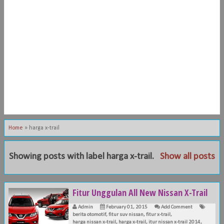
Home
»
harga x-trail
Showing posts with label
harga x-trail
.
Show all posts
Fitur Unggulan All New Nissan X-Trail
Admin
February 01, 2015
Add Comment
berita otomotif
,
fitur suv nissan
,
fitur x-trail
,
harga nissan x-trail
,
harga x-trail
,
itur nissan x-trail 2014
,