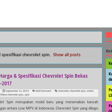
Hot
l
spesifikasi chevrolet spin
.
Show all posts
Ke
Harga & Spesifikasi Chevrolet Spin Bekas
Ku
da
 -2017
Pe
September 11, 2013
Add Comment
chevrolet
,
chevrolet spin
,
mobil
,
ifikasi chevrolet spin
,
spin
LS
olet Spin merupakan mobil baru yang meramaikan kancah
Pe
ngan antara Low MPV di Indonesia. Chevrolet Spin yang dilego
GL