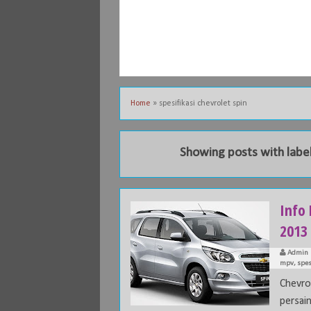
Home
»
spesifikasi chevrolet spin
Showing posts with labe
Info 
2013
Admin
mpv
,
spes
Chevr
persai