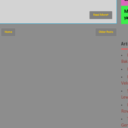
M
Read More
ya
Home
Older Posts
Art
Bak
Vel
Lew
Rov
Gen