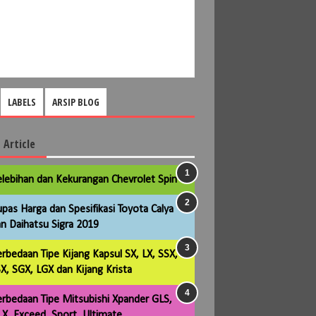
LABELS
ARSIP BLOG
 Article
lebihan dan Kekurangan Chevrolet Spin
pas Harga dan Spesifikasi Toyota Calya
n Daihatsu Sigra 2019
rbedaan Tipe Kijang Kapsul SX, LX, SSX,
X, SGX, LGX dan Kijang Krista
rbedaan Tipe Mitsubishi Xpander GLS,
X, Exceed, Sport, Ultimate