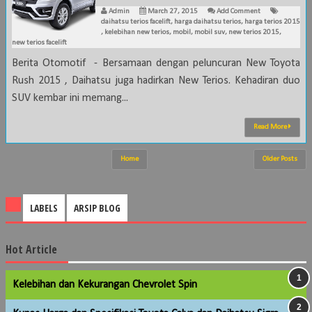
Admin
March 27, 2015
Add Comment
daihatsu terios facelift
,
harga daihatsu terios
,
harga terios 2015
,
kelebihan new terios
,
mobil
,
mobil suv
,
new terios 2015
,
new terios facelift
Berita Otomotif - Bersamaan dengan peluncuran New Toyota
Rush 2015 , Daihatsu juga hadirkan New Terios. Kehadiran duo
SUV kembar ini memang...
Read More
Home
Older Posts
LABELS
ARSIP BLOG
Hot Article
Kelebihan dan Kekurangan Chevrolet Spin