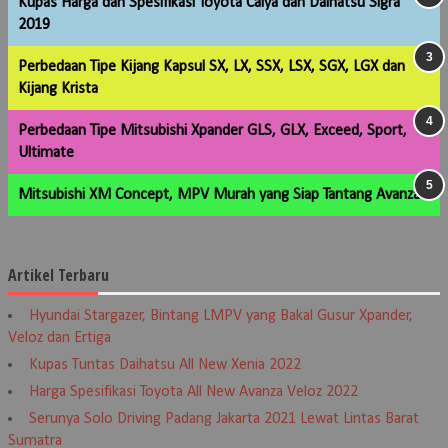
Kupas Harga dan Spesifikasi Toyota Calya dan Daihatsu Sigra
2019
Perbedaan Tipe Kijang Kapsul SX, LX, SSX, LSX, SGX, LGX dan
Kijang Krista
Perbedaan Tipe Mitsubishi Xpander GLS, GLX, Exceed, Sport,
Ultimate
Mitsubishi XM Concept, MPV Murah yang Siap Tantang Avanza
Artikel Terbaru
Hyundai Stargazer, Bintang LMPV yang Bakal Gusur Xpander,
Veloz dan Ertiga
Kupas Tuntas Daihatsu All New Xenia 2022
Harga Spesifikasi Toyota All New Avanza Veloz 2022
Serunya Solo Driving Padang Jakarta 2021 Lewat Lintas Barat
Sumatra