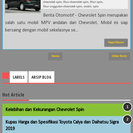
chevrolet spin
,
fitur chevrolet spin
,
fitur spin
,
fitur unggulan chevrolet spin
,
mobil
,
spin
Berita Otomotif - Chevrolet Spin merupakan
salah satu mobil MPV andalan dari Chevrolet. Mobil ini siap
bersaing dengan mobil sekelasnya se...
Read More
Home
Older Posts
LABELS
ARSIP BLOG
Hot Article
Kelebihan dan Kekurangan Chevrolet Spin
Kupas Harga dan Spesifikasi Toyota Calya dan Daihatsu Sigra
2019