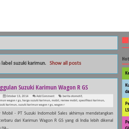
Hot
 label
suzuki karimun
.
Show all posts
Ke
ggulan Suzuki Karimun Wagon R GS
Ku
da
October 13, 2014
Add Comment
berita otomotif
,
imun wagon r gs
,
harga suzuki karimun
,
mobil
,
review mobil
,
spesifikasi karimun
,
Pe
zuki karimun
,
suzuki karimun wagon r gs
,
wagon r
LS
 Mobil - PT Suzuki Indomobil Sales akhirnya mendatangkan
 terbaru dari Karimun Wagon R GS yang di India lebih dikenal
Pe
na...
GL