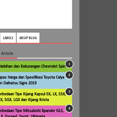
LABELS
ARSIP BLOG
 Article
lebihan dan Kekurangan Chevrolet Spin
pas Harga dan Spesifikasi Toyota Calya
n Daihatsu Sigra 2019
rbedaan Tipe Kijang Kapsul SX, LX, SSX,
X, SGX, LGX dan Kijang Krista
rbedaan Tipe Mitsubishi Xpander GLS,
X, Exceed, Sport, Ultimate