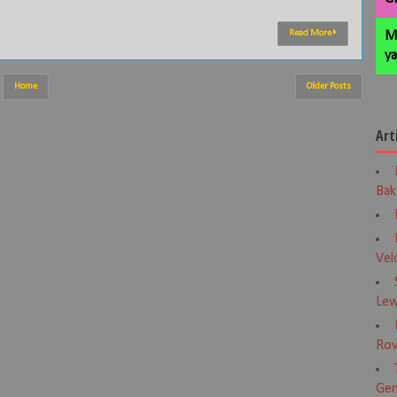
Read More
M
ya
Home
Older Posts
Art
Bak
Vel
Lew
Rov
Gen