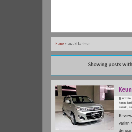
Home
»
suzuki karimun
Showing posts with
Keun
Admin
harga kar
suzuki
,
su
Review
varian
dengan 