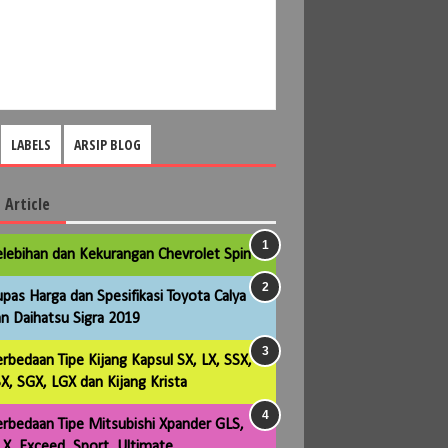
LABELS
ARSIP BLOG
 Article
lebihan dan Kekurangan Chevrolet Spin
pas Harga dan Spesifikasi Toyota Calya
n Daihatsu Sigra 2019
rbedaan Tipe Kijang Kapsul SX, LX, SSX,
X, SGX, LGX dan Kijang Krista
rbedaan Tipe Mitsubishi Xpander GLS,
X, Exceed, Sport, Ultimate