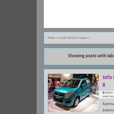
Home
»
suzuki karimun wagon r
Showing posts with lab
Info
R
Admin
mobil mu
Karimu
Indomo