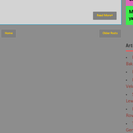
M
Read More
ya
Home
Older Posts
Art
Bak
Vel
Lew
Rov
Gen