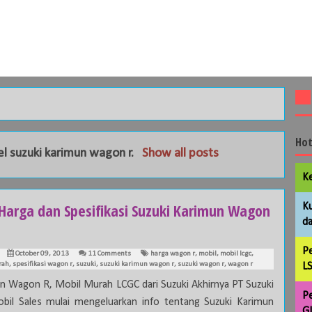
Hot
el
suzuki karimun wagon r
.
Show all posts
Ke
 Harga dan Spesifikasi Suzuki Karimun Wagon
Ku
da
Pe
October 09, 2013
11 Comments
harga wagon r
,
mobil
,
mobil lcgc
,
rah
,
spesifikasi wagon r
,
suzuki
,
suzuki karimun wagon r
,
suzuki wagon r
,
wagon r
LS
n Wagon R, Mobil Murah LCGC dari Suzuki Akhirnya PT Suzuki
Pe
bil Sales mulai mengeluarkan info tentang Suzuki Karimun
GL