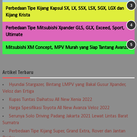
Perbedaan Tipe Kijang Kapsul SX, LX, SSX, LSX, SGX, LGX dan
Kijang Krista
Perbedaan Tipe Mitsubishi Xpander GLS, GLX, Exceed, Sport,
Ultimate
Mitsubishi XM Concept, MPV Murah yang Siap Tantang Avanza
Artikel Terbaru
Hyundai Stargazer, Bintang LMPV yang Bakal Gusur Xpander,
Veloz dan Ertiga
Kupas Tuntas Daihatsu All New Xenia 2022
Harga Spesifikasi Toyota All New Avanza Veloz 2022
Serunya Solo Driving Padang Jakarta 2021 Lewat Lintas Barat
Sumatra
Perbedaan Tipe Kijang Super, Grand Extra, Rover dan Jantan