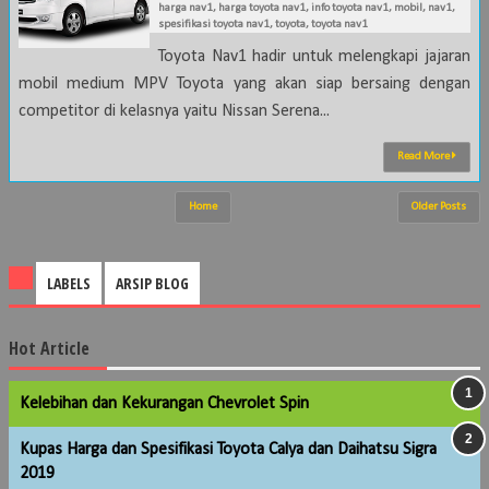
harga nav1
,
harga toyota nav1
,
info toyota nav1
,
mobil
,
nav1
,
spesifikasi toyota nav1
,
toyota
,
toyota nav1
Toyota Nav1 hadir untuk melengkapi jajaran
mobil medium MPV Toyota yang akan siap bersaing dengan
competitor di kelasnya yaitu Nissan Serena...
Read More
Home
Older Posts
LABELS
ARSIP BLOG
Hot Article
Kelebihan dan Kekurangan Chevrolet Spin
Kupas Harga dan Spesifikasi Toyota Calya dan Daihatsu Sigra
2019