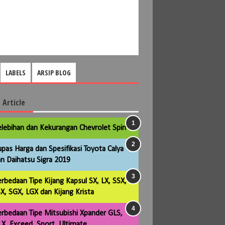
LABELS
ARSIP BLOG
 Article
lebihan dan Kekurangan Chevrolet Spin
pas Harga dan Spesifikasi Toyota Calya
n Daihatsu Sigra 2019
rbedaan Tipe Kijang Kapsul SX, LX, SSX,
X, SGX, LGX dan Kijang Krista
rbedaan Tipe Mitsubishi Xpander GLS,
X, Exceed, Sport, Ultimate