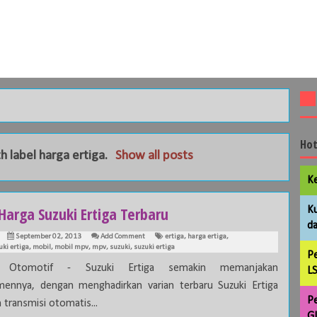
Hot
h label
harga ertiga
.
Show all posts
Ke
Harga Suzuki Ertiga Terbaru
Ku
da
September 02, 2013
Add Comment
ertiga
,
harga ertiga
,
uki ertiga
,
mobil
,
mobil mpv
,
mpv
,
suzuki
,
suzuki ertiga
Pe
a Otomotif - Suzuki Ertiga semakin memanjakan
LS
ennya, dengan menghadirkan varian terbaru Suzuki Ertiga
Pe
 transmisi otomatis...
GL