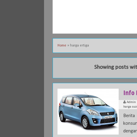
Home
»
harga ertiga
Showing posts wit
Info 
Admin
harga suz
Berit
konsum
dengan