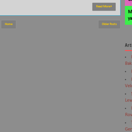
Read More
M
ya
Home
Older Posts
Art
Bak
Vel
Lew
Rov
Gen