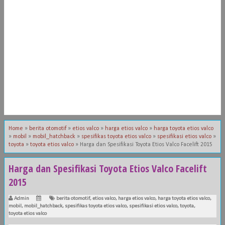
Home
»
berita otomotif
»
etios valco
»
harga etios valco
»
harga toyota etios valco
»
mobil
»
mobil_hatchback
»
spesifikas toyota etios valco
»
spesifikasi etios valco
»
toyota
»
toyota etios valco
»
Harga dan Spesifikasi Toyota Etios Valco Facelift 2015
Harga dan Spesifikasi Toyota Etios Valco Facelift
2015
Admin
berita otomotif
,
etios valco
,
harga etios valco
,
harga toyota etios valco
,
mobil
,
mobil_hatchback
,
spesifikas toyota etios valco
,
spesifikasi etios valco
,
toyota
,
toyota etios valco