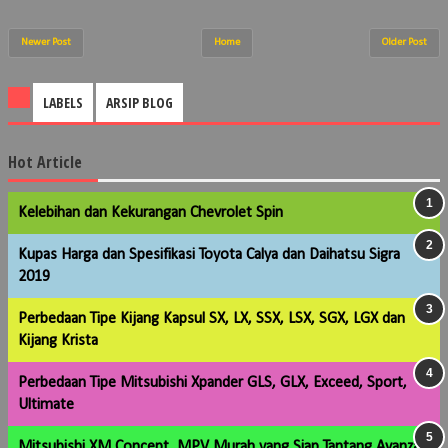
Newer Post
Home
Older Post
LABELS
ARSIP BLOG
Hot Article
Kelebihan dan Kekurangan Chevrolet Spin
Kupas Harga dan Spesifikasi Toyota Calya dan Daihatsu Sigra
2019
Perbedaan Tipe Kijang Kapsul SX, LX, SSX, LSX, SGX, LGX dan
Kijang Krista
Perbedaan Tipe Mitsubishi Xpander GLS, GLX, Exceed, Sport,
Ultimate
Mitsubishi XM Concept, MPV Murah yang Siap Tantang Avanza