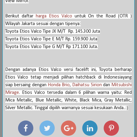
View Mirror.
Berikut daftar
harga
Etios
Va
lco
untuk On the Road (OTR )
Wilayah Jakarta sesuai dengan tipenya:
Toyota
Etios
Va
lco Tipe JX M/T Rp. 145.300 Juta
Toyota
Etios
Va
lco Tipe E M/T Rp. 159.900 Juta
Toyota
Etios
Va
lco Tipe G M/T Rp 171.100 Juta.
Dengan adanya
Etios
Va
lco versi facelift ini,
Toyota
berharap
Etios
Va
lco tetap menjadi pilihan hatchback di
Indonesia
yang
siap bersaing dengan
Honda Brio
,
Daihatsu Sirion
dan
Mitsubishi
Mirage
. Etios Valco tersedia dalam 6 pilihan warna yaitu: Red
Mica Metallic, Blue Metallic, White, Black Mica, Gray Metallic,
Silver Metallic. Tinggal dipilih warnanya sesuai kesukaan Anda..:)