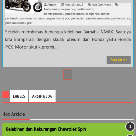
Admin
May 19, 2015
Add Comment
beda nmax dengan pcx
,
berita motor
,
honda pcx atau yamaha nmax
,
komparasi
,
motor
,
perbandingan yamaha nmax dengan honda pcx
,
perbedaan yamaha nmax dengan honda pcx
,
pilih nmax atau pcx
Setelah membahas beberapa kelebihan Yamaha NMAX. Saatnya
kita komparasi dengan skutik preium dari Honda yaitu Honda
PCX. Motor skutik premiu...
Read More
1
LABELS
ARSIP BLOG
Hot Article
Kelebihan dan Kekurangan Chevrolet Spin