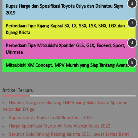
Kupas Harga dan Spesifikasi Toyota Calya dan Daihatsu Sigra
2019
Perbedaan Tipe Kijang Kapsul SX, LX, SSX, LSX, SGX, LGX dan
Kijang Krista
Perbedaan Tipe Mitsubishi Xpander GLS, GLX, Exceed, Sport,
Ultimate
Mitsubishi XM Concept, MPV Murah yang Siap Tantang Avanza
Artikel Terbaru
Hyundai Stargazer, Bintang LMPV yang Bakal Gusur Xpander,
Veloz dan Ertiga
Kupas Tuntas Daihatsu All New Xenia 2022
Harga Spesifikasi Toyota All New Avanza Veloz 2022
Serunya Solo Driving Padang Jakarta 2021 Lewat Lintas Barat