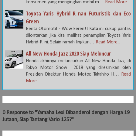
konsumen yang mengingkan mobil m…
Read More...
Toyota Yaris Hybrid R nan Futuristik dan Eco
Green
Berita Otomotif - Wow keren!! Kata ini cukup pantas
dilontarkan jika kita melihat penampilan Toyota Yaris
Hybrid-R ini. Selain ramah lingkun…
Read More...
All New Honda Jazz 2020 Siap Meluncur
Honda akhirnya meluncurkan All New Honda Jazz, di
Tokyo Motor Show 2019 yang diresmikan oleh
Presiden Direktur Honda Motor, Takahiro H…
Read
More...
0 Response to "Yamaha Lexi Dibanderol dengan Harga 19
Jutaan, Siap Tantang Vario 125?"