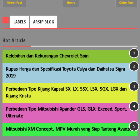
Newer Post
Home
Older Post
LABELS
ARSIP BLOG
Hot Article
Kelebihan dan Kekurangan Chevrolet Spin
Kupas Harga dan Spesifikasi Toyota Calya dan Daihatsu Sigra
2019
Perbedaan Tipe Kijang Kapsul SX, LX, SSX, LSX, SGX, LGX dan
Kijang Krista
Perbedaan Tipe Mitsubishi Xpander GLS, GLX, Exceed, Sport,
Ultimate
Mitsubishi XM Concept, MPV Murah yang Siap Tantang Avanza