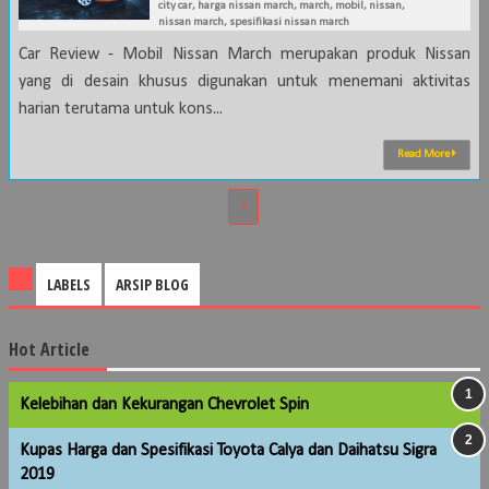
city car
,
harga nissan march
,
march
,
mobil
,
nissan
,
nissan march
,
spesifikasi nissan march
Car Review - Mobil Nissan March merupakan produk Nissan
yang di desain khusus digunakan untuk menemani aktivitas
harian terutama untuk kons...
Read More
1
LABELS
ARSIP BLOG
Hot Article
Kelebihan dan Kekurangan Chevrolet Spin
Kupas Harga dan Spesifikasi Toyota Calya dan Daihatsu Sigra
2019