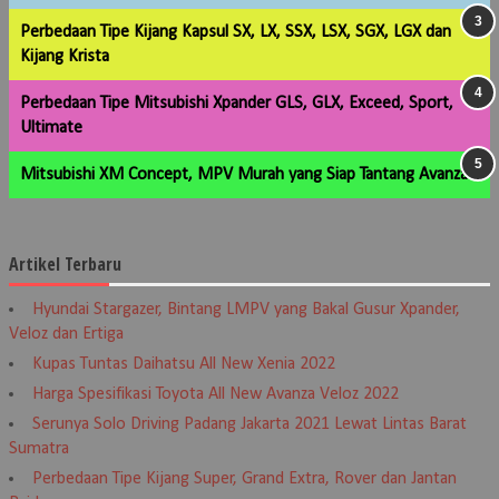
Perbedaan Tipe Kijang Kapsul SX, LX, SSX, LSX, SGX, LGX dan
Kijang Krista
Perbedaan Tipe Mitsubishi Xpander GLS, GLX, Exceed, Sport,
Ultimate
Mitsubishi XM Concept, MPV Murah yang Siap Tantang Avanza
Artikel Terbaru
Hyundai Stargazer, Bintang LMPV yang Bakal Gusur Xpander,
Veloz dan Ertiga
Kupas Tuntas Daihatsu All New Xenia 2022
Harga Spesifikasi Toyota All New Avanza Veloz 2022
Serunya Solo Driving Padang Jakarta 2021 Lewat Lintas Barat
Sumatra
Perbedaan Tipe Kijang Super, Grand Extra, Rover dan Jantan