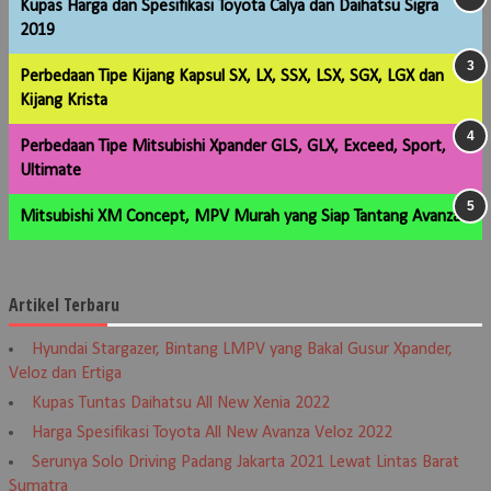
Kupas Harga dan Spesifikasi Toyota Calya dan Daihatsu Sigra
2019
Perbedaan Tipe Kijang Kapsul SX, LX, SSX, LSX, SGX, LGX dan
Kijang Krista
Perbedaan Tipe Mitsubishi Xpander GLS, GLX, Exceed, Sport,
Ultimate
Mitsubishi XM Concept, MPV Murah yang Siap Tantang Avanza
Artikel Terbaru
Hyundai Stargazer, Bintang LMPV yang Bakal Gusur Xpander,
Veloz dan Ertiga
Kupas Tuntas Daihatsu All New Xenia 2022
Harga Spesifikasi Toyota All New Avanza Veloz 2022
Serunya Solo Driving Padang Jakarta 2021 Lewat Lintas Barat
Sumatra