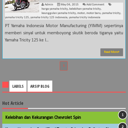
Admin
May 04, 2015
Add Comment
harga yamaha tricity
,
kelebihan yamaha tricity
,
keunggulan yamaha tricity
,
motor
,
motor baru
,
yamaha tricity
,
yamaha tricity 125
,
yamaha tricity 125 indonesia
,
yamaha tricity indonesia
PT Yamaha Indonesia Motor Manufacturing (YIMM) sepertinya
memberi sinyal untuk memboyong skutik beroda tiganya yaitu
Yamaha Tricity 125 ke I...
Read More
1
LABELS
ARSIP BLOG
Hot Article
Kelebihan dan Kekurangan Chevrolet Spin