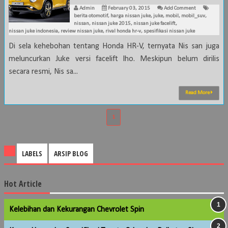
Admin
February 03, 2015
Add Comment
berita otomotif
,
harga nissan juke
,
juke
,
mobil
,
mobil_suv
,
nissan
,
nissan juke 2015
,
nissan juke facelift
,
nissan juke indonesia
,
review nissan juke
,
rival honda hr-v
,
spesifikasi nissan juke
Di sela kehebohan tentang Honda HR-V, ternyata Nis san juga
meluncurkan Juke versi facelift lho. Meskipun belum dirilis
secara resmi, Nis sa...
Read More
1
LABELS
ARSIP BLOG
Hot Article
Kelebihan dan Kekurangan Chevrolet Spin