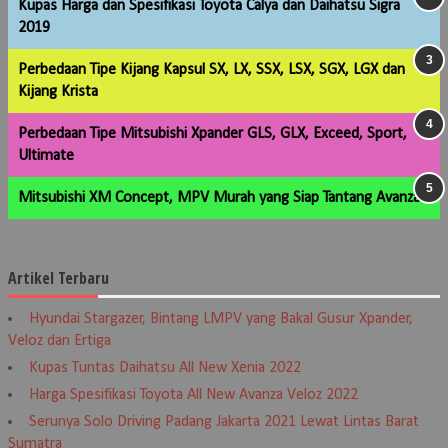
Kupas Harga dan Spesifikasi Toyota Calya dan Daihatsu Sigra
2019
Perbedaan Tipe Kijang Kapsul SX, LX, SSX, LSX, SGX, LGX dan
Kijang Krista
Perbedaan Tipe Mitsubishi Xpander GLS, GLX, Exceed, Sport,
Ultimate
Mitsubishi XM Concept, MPV Murah yang Siap Tantang Avanza
Artikel Terbaru
Hyundai Stargazer, Bintang LMPV yang Bakal Gusur Xpander,
Veloz dan Ertiga
Kupas Tuntas Daihatsu All New Xenia 2022
Harga Spesifikasi Toyota All New Avanza Veloz 2022
Serunya Solo Driving Padang Jakarta 2021 Lewat Lintas Barat
Sumatra