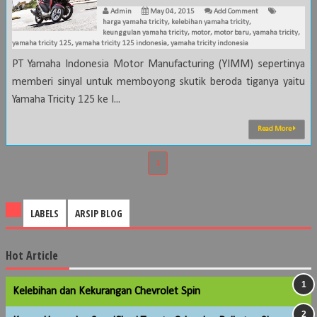
Admin
May 04, 2015
Add Comment
harga yamaha tricity
,
kelebihan yamaha tricity
,
keunggulan yamaha tricity
,
motor
,
motor baru
,
yamaha tricity
,
yamaha tricity 125
,
yamaha tricity 125 indonesia
,
yamaha tricity indonesia
PT Yamaha Indonesia Motor Manufacturing (YIMM) sepertinya
memberi sinyal untuk memboyong skutik beroda tiganya yaitu
Yamaha Tricity 125 ke I...
Read More
1
LABELS
ARSIP BLOG
Hot Article
Kelebihan dan Kekurangan Chevrolet Spin