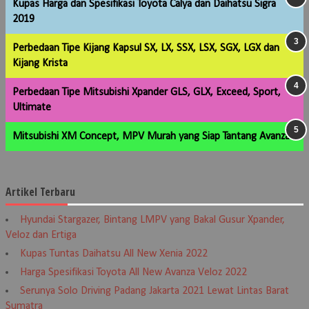
Kupas Harga dan Spesifikasi Toyota Calya dan Daihatsu Sigra
2019
Perbedaan Tipe Kijang Kapsul SX, LX, SSX, LSX, SGX, LGX dan
Kijang Krista
Perbedaan Tipe Mitsubishi Xpander GLS, GLX, Exceed, Sport,
Ultimate
Mitsubishi XM Concept, MPV Murah yang Siap Tantang Avanza
Artikel Terbaru
Hyundai Stargazer, Bintang LMPV yang Bakal Gusur Xpander,
Veloz dan Ertiga
Kupas Tuntas Daihatsu All New Xenia 2022
Harga Spesifikasi Toyota All New Avanza Veloz 2022
Serunya Solo Driving Padang Jakarta 2021 Lewat Lintas Barat
Sumatra